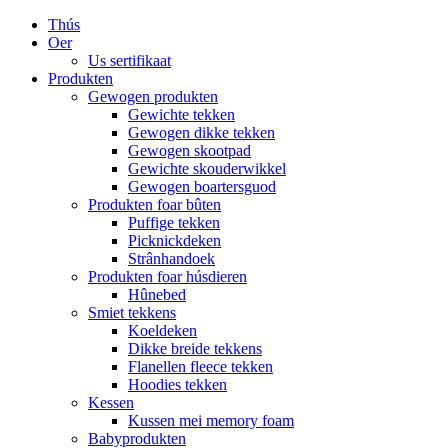
Thús
Oer
Us sertifikaat
Produkten
Gewogen produkten
Gewichte tekken
Gewogen dikke tekken
Gewogen skootpad
Gewichte skouderwikkel
Gewogen boartersguod
Produkten foar bûten
Puffige tekken
Picknickdeken
Strânhandoek
Produkten foar húsdieren
Hûnebed
Smiet tekkens
Koeldeken
Dikke breide tekkens
Flanellen fleece tekken
Hoodies tekken
Kessen
Kussen mei memory foam
Babyprodukten