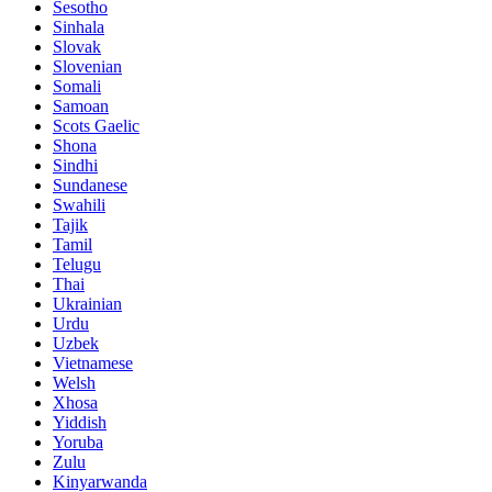
Sesotho
Sinhala
Slovak
Slovenian
Somali
Samoan
Scots Gaelic
Shona
Sindhi
Sundanese
Swahili
Tajik
Tamil
Telugu
Thai
Ukrainian
Urdu
Uzbek
Vietnamese
Welsh
Xhosa
Yiddish
Yoruba
Zulu
Kinyarwanda