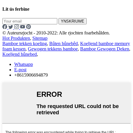
Lit ús ferbine
YNSKRIUWE
© Auteursrjocht - 2010-2022: Alle rjochten foarbehâlden.
Hot Produkten
,
Sitemap
Bamboe tekken koeling
,
Bûten hûnebêd
,
Koeljend bamboe memory
foam kessen
,
Gewogen tekkens bamboe
,
Bamboe Gewogen Deken
,
Koeljend hûnebed
,
Whatsapp
E-post
+8615906694879