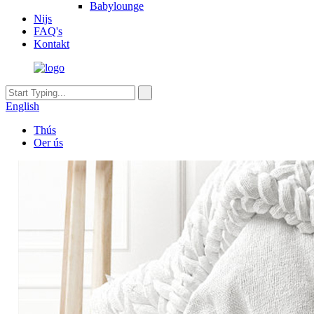
Babylounge
Nijs
FAQ's
Kontakt
English
Thús
Oer ús