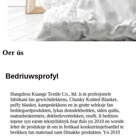
Oer ús
Bedriuwsprofyl
Hangzhou Kuangs Textile Co., ltd. is in profesjonele
fabrikant fan gewichtdekkens, Chunky Knitted Blanket,
puffy blanket, kampedekkens en in grutte seleksje fan
beddegoedprodukten, lykas donsdekbedden, siden quilts,
matrasbeskermers, dekbedovertrekken, ensfh. It bedriuw
iepene syn earste tekstylfabryk foar thús yn 2010 en wreide
letter de produksje út om in fertikaal konkurrinsjefoardiel te
berikken fan materiaal oant ôfmakke produkten. Yn 2010