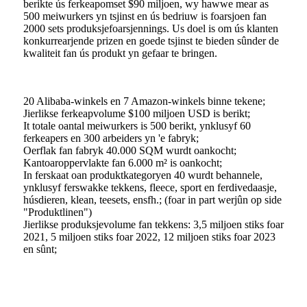
berikte ús ferkeapomset $90 miljoen, wy hawwe mear as
500 meiwurkers yn tsjinst en ús bedriuw is foarsjoen fan
2000 sets produksjefoarsjennings. Us doel is om ús klanten
konkurrearjende prizen en goede tsjinst te bieden sûnder de
kwaliteit fan ús produkt yn gefaar te bringen.
20 Alibaba-winkels en 7 Amazon-winkels binne tekene;
Jierlikse ferkeapvolume $100 miljoen USD is berikt;
It totale oantal meiwurkers is 500 berikt, ynklusyf 60
ferkeapers en 300 arbeiders yn 'e fabryk;
Oerflak fan fabryk 40.000 SQM wurdt oankocht;
Kantoaroppervlakte fan 6.000 m² is oankocht;
In ferskaat oan produktkategoryen 40 wurdt behannele,
ynklusyf ferswakke tekkens, fleece, sport en ferdivedaasje,
húsdieren, klean, teesets, ensfh.; (foar in part werjûn op side
"Produktlinen")
Jierlikse produksjevolume fan tekkens: 3,5 miljoen stiks foar
2021, 5 miljoen stiks foar 2022, 12 miljoen stiks foar 2023
en sûnt;