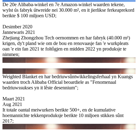
De 20e Alibaba-winkel en 7e Amazon-winkel waarden tekene,
wylst ús fabryk útwreide nei 30.000 m², en it jierlikse ferkeaprekord
berikte $ 100 miljoen USD;
Desimber 2020
Jannewaris 2021
Zhejiang Zhongzhou Tech oernommen en har fabryk (40.000 m²)
krigen, dy't pland wie om de bou en renovaasje fan 'e wurkpleats
oan 'e ein fan 2021 te foltôgjen en midden 2022 yn produksje te
nimmen;
Weighted Blanket en har bedriuwsûntwikkelingsferhaal yn Kuangs
waarden troch Alibaba Official beoardiele as "Fenomenaal
bedriuwssukses yn it lêste desennium";
Maart 2021
Aug 2021
It totale oantal meiwurkers berikte 500+, en de kumulative
hoemannichte tekkenproduksje berikte 10 miljoen stikken sûnt
2017;