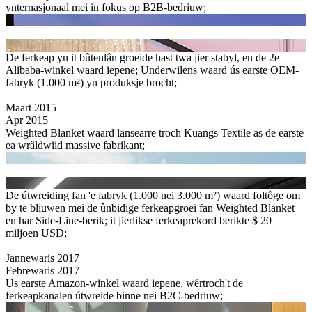
ynternasjonaal mei in fokus op B2B-bedriuw;
De ferkeap yn it bûtenlân groeide hast twa jier stabyl, en de 2e
Alibaba-winkel waard iepene; Underwilens waard ús earste OEM-
fabryk (1.000 m²) yn produksje brocht;
Maart 2015
Apr 2015
Weighted Blanket waard lansearre troch Kuangs Textile as de earste
ea wrâldwiid massive fabrikant;
De útwreiding fan 'e fabryk (1.000 nei 3.000 m²) waard foltôge om
by te bliuwen mei de ûnbidige ferkeapgroei fan Weighted Blanket
en har Side-Line-berik; it jierlikse ferkeaprekord berikte $ 20
miljoen USD;
Jannewaris 2017
Febrewaris 2017
Us earste Amazon-winkel waard iepene, wêrtroch't de
ferkeapkanalen útwreide binne nei B2C-bedriuw;