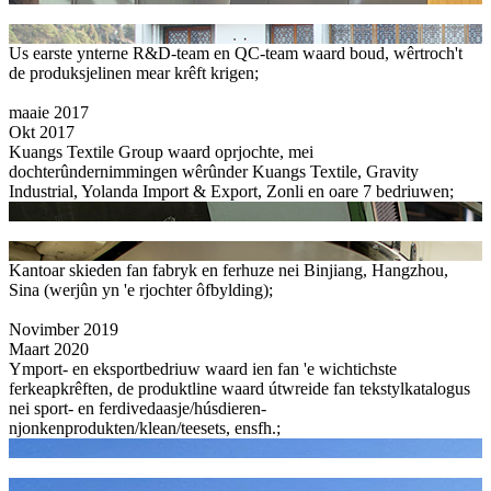
Us earste ynterne R&D-team en QC-team waard boud, wêrtroch't
de produksjelinen mear krêft krigen;
maaie 2017
Okt 2017
Kuangs Textile Group waard oprjochte, mei
dochterûndernimmingen wêrûnder Kuangs Textile, Gravity
Industrial, Yolanda Import & Export, Zonli en oare 7 bedriuwen;
Kantoar skieden fan fabryk en ferhuze nei Binjiang, Hangzhou,
Sina (werjûn yn 'e rjochter ôfbylding);
Novimber 2019
Maart 2020
Ymport- en eksportbedriuw waard ien fan 'e wichtichste
ferkeapkrêften, de produktline waard útwreide fan tekstylkatalogus
nei sport- en ferdivedaasje/húsdieren-
njonkenprodukten/klean/teesets, ensfh.;