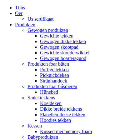
Thús
Oer
Us sertifikaat
Produkten
Gewogen produkten
Gewichte tekken
Gewogen dikke tekken
Gewogen skootpad
Gewichte skouderwikkel
Gewogen boartersguod
Produkten foar bûten
Puffige tekken
Picknickdeken
Strânhandoek
Produkten foar húsdieren
Hûnebed
Smiet tekkens
Koeldeken
Dikke breide tekkens
Flanellen fleece tekken
Hoodies tekken
Kessen
Kussen mei memory foam
Babyprodukten