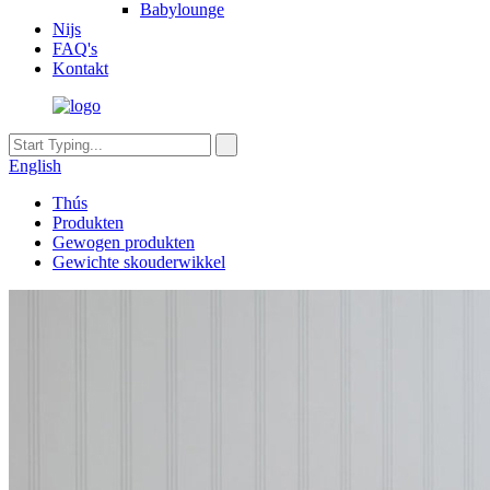
Babylounge
Nijs
FAQ's
Kontakt
English
Thús
Produkten
Gewogen produkten
Gewichte skouderwikkel