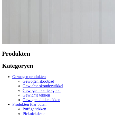
Produkten
Kategoryen
Gewogen produkten
Gewogen skootpad
Gewichte skouderwikkel
Gewogen boartersguod
Gewichte tekken
Gewogen dikke tekken
Produkten foar bûten
Puffige tekken
Picknickdeken