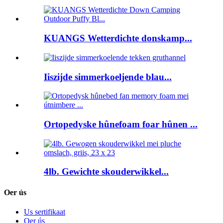
KUANGS Wetterdichte donskamp...
Iiszijde simmerkoeljende blau...
Ortopedyske hûnefoam foar hûnen ...
4lb. Gewichte skouderwikkel...
Oer ús
Us sertifikaat
Oer ús