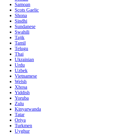
Samoan
Scots Gaelic
Shona
Sindhi
Sundanese
Swahili
Tajik
Tamil
Telugu
Thai
Ukrainian
Urdu
Uzbek
Vietnamese
Welsh
Xhosa
Yiddish
Yoruba
Zulu
Kinyarwanda
Tatar
Oriya
Turkmen
Uyghur