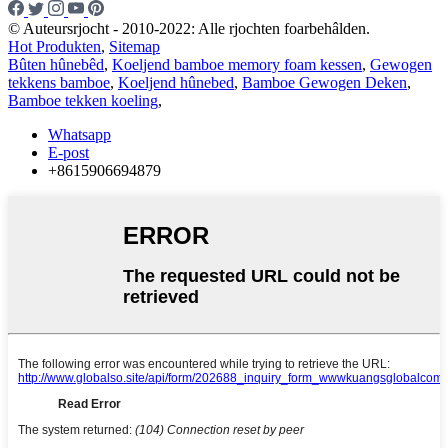
© Auteursrjocht - 2010-2022: Alle rjochten foarbehâlden.
Hot Produkten
,
Sitemap
Bûten hûnebêd
,
Koeljend bamboe memory foam kessen
,
Gewogen
tekkens bamboe
,
Koeljend hûnebed
,
Bamboe Gewogen Deken
,
Bamboe tekken koeling
,
Whatsapp
E-post
+8615906694879