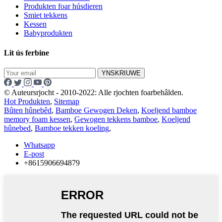
Produkten foar húsdieren
Smiet tekkens
Kessen
Babyprodukten
Lit ús ferbine
YNSKRIUWE
© Auteursrjocht - 2010-2022: Alle rjochten foarbehâlden.
Hot Produkten
,
Sitemap
Bûten hûnebêd
,
Bamboe Gewogen Deken
,
Koeljend bamboe
memory foam kessen
,
Gewogen tekkens bamboe
,
Koeljend
hûnebed
,
Bamboe tekken koeling
,
Whatsapp
E-post
+8615906694879