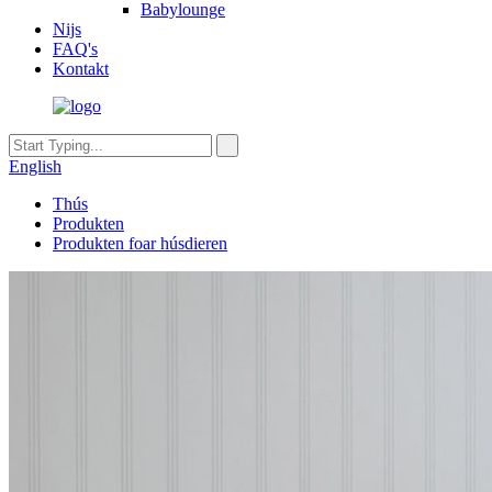
Babylounge
Nijs
FAQ's
Kontakt
English
Thús
Produkten
Produkten foar húsdieren