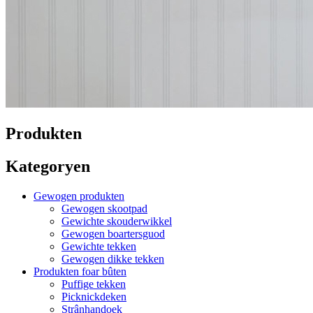
Produkten
Kategoryen
Gewogen produkten
Gewogen skootpad
Gewichte skouderwikkel
Gewogen boartersguod
Gewichte tekken
Gewogen dikke tekken
Produkten foar bûten
Puffige tekken
Picknickdeken
Strânhandoek