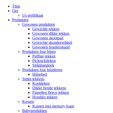
Thús
Oer
Us sertifikaat
Produkten
Gewogen produkten
Gewichte tekken
Gewogen dikke tekken
Gewogen skootpad
Gewichte skouderwikkel
Gewogen boartersguod
Produkten foar bûten
Puffige tekken
Picknickdeken
Strânhandoek
Produkten foar húsdieren
Hûnebed
Smiet tekkens
Koeldeken
Dikke breide tekkens
Flanellen fleece tekken
Hoodies tekken
Kessen
Kussen mei memory foam
Babyprodukten