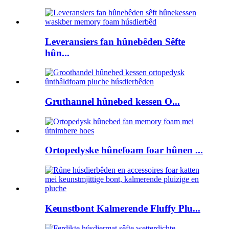
Leveransiers fan hûnebêden Sêfte
hûn...
Gruthannel hûnebed kessen O...
Ortopedyske hûnefoam foar hûnen ...
Keunstbont Kalmerende Fluffy Plu...